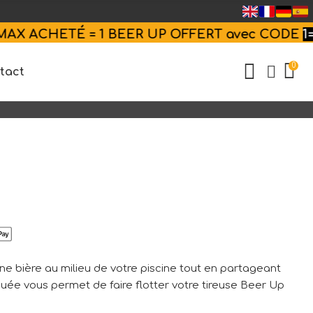
ETÉ = 1 BEER UP OFFERT avec
CODE
1=2
| Livra
0
tact
ne bière au milieu de votre piscine tout en partageant
uée vous permet de faire flotter votre
tireuse Beer Up