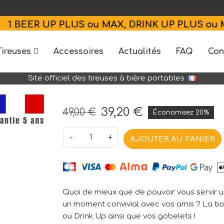
 UP PLUS ou MAX, DRINK UP PLUS ou MAX ACH
Tireuses
Accessoires
Actualités
FAQ
Con
Site officiel des tireuses à bière portables
39,20 €
49,00 €
Économisez 20%
-
+
AJOUTER AU PANIER
Quoi de mieux que de pouvoir vous servir u
un moment convivial avec vos amis ? La bo
ou
Drink Up
ainsi que vos gobelets !