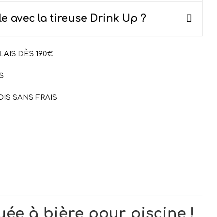
e avec la tireuse Drink Up ?
LAIS DÈS 190€
S
OIS SANS FRAIS
uée à bière pour piscine !