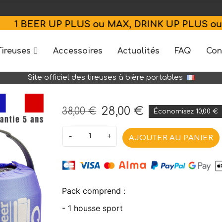
EER UP PLUS ou MAX, DRINK UP PLUS ou MAX 
Tireuses
Accessoires
Actualités
FAQ
Con
Site officiel des tireuses à bière portables
28,00 €
38,00 €
Économisez 10,00 €
-
+
AJOUTER AU PANIER
Pack comprend :
- 1 housse sport