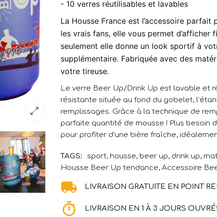
- 10 verres réutilisables et lavables
La
Housse France
est l’accessoire parfai
les vrais fans, elle vous permet d’afficher
seulement elle donne un look sportif à votr
supplémentaire. Fabriquée avec des matéri
votre tireuse.
Le verre Beer Up/Drink Up est lavable et réu
résistante située au fond du gobelet, l’ét
remplissages. Grâce à la technique de remp
parfaite quantité de mousse ! Plus besoin
pour profiter d’une bière fraîche, idéalemen
TAGS:
sport
,
housse
,
beer up
,
drink up
,
ma
Housse Beer Up tendance
,
Accessoire Be
LIVRAISON GRATUITE EN POINT RE
LIVRAISON EN 1 À 3 JOURS OUVRÉ