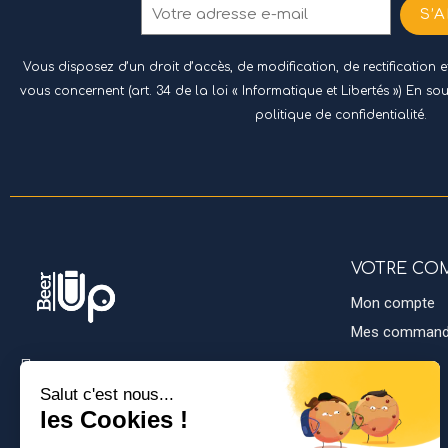
S’
Vous disposez d’un droit d’accès, de modification, de rectification
vous concernent (art. 34 de la loi « Informatique et Libertés ») En so
politique de confidentialité.
VOTRE CO
Mon compte
Mes comman
NEW DRINK SYSTEM
1122 Av. du 19 Mars 1962,
40990 Saint-Vincent-de-Paul