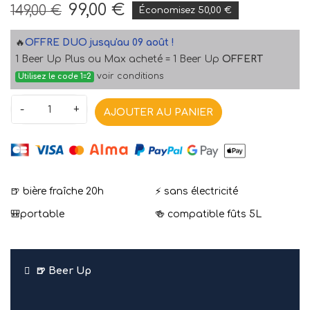
99,00 €
149,00 €
Économisez 50,00 €
🔥
OFFRE DUO jusqu'au 09 août !
1 Beer Up Plus ou Max acheté = 1 Beer Up
OFFERT
voir conditions
Utilisez le code 1=2
-
+
AJOUTER AU PANIER
🍺 bière fraîche 20h
⚡ sans électricité
🎒portable
🍻 compatible fûts 5L
🍺 Beer Up