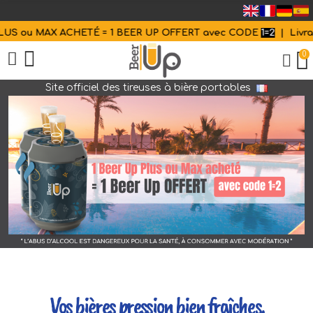
ACHETÉ = 1 BEER UP OFFERT avec
CODE
1=2
| Livraison GRATUITE
0
Site officiel des tireuses à bière portables
Vos bières pression bien fraîches.