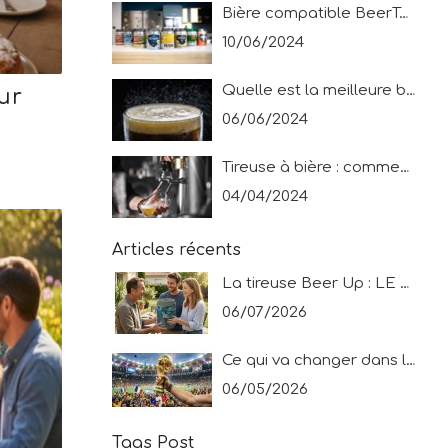
Bière compatible BeerTender® : découvrez les bières possibles pour les tireuses New Drink System !
10/06/2024
Quelle est la meilleure bière ? Le top 10 des français en 2024 !
ur
06/06/2024
s
Tireuse à bière : comment servir une bière pression ?
04/04/2024
Articles récents
La tireuse Beer Up : LE cadeau idéal pour une fête des pères très spéciale !
06/07/2026
Ce qui va changer dans le tournoi mondial !
06/05/2026
Tags Post