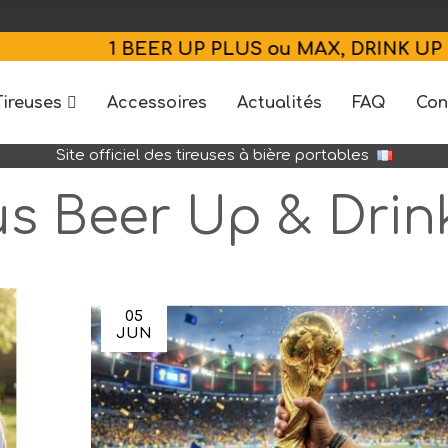
1 BEER UP PLUS ou MAX, DRINK UP PLUS ou M
Tireuses
Accessoires
Actualités
FAQ
Con
Site officiel des tireuses à bière portables
us Beer Up & Drin
05
JUN