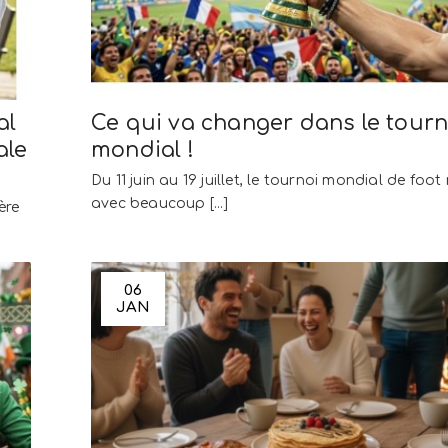
al
Ce qui va changer dans le tourn
ale
mondial !
Du 11 juin au 19 juillet, le tournoi mondial de foot 
avec beaucoup [...]
ère
06
JAN