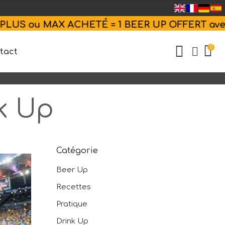
AX ACHETÉ = 1 BEER UP OFFERT avec
CODE
1=2
0
tact
k Up
Catégorie
Beer Up
Recettes
Pratique
Drink Up