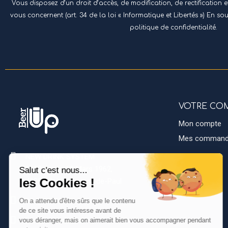
Vous disposez d’un droit d’accès, de modification, de rectification
vous concernent (art. 34 de la loi « Informatique et Libertés ») En so
politique de confidentialité.
VOTRE CO
Mon compte
Mes comman
NEW DRINK SYSTEM
1122 Av. du 19 Mars 1962,
40990 Saint-Vincent-de-Paul
05.54.38.00.04
Lundi au vendredi