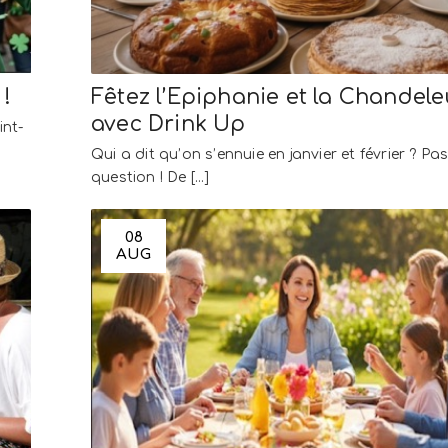
 !
Fêtez l’Epiphanie et la Chandele
avec Drink Up
int-
Qui a dit qu’on s’ennuie en janvier et février ? Pa
question ! De [...]
08
AUG