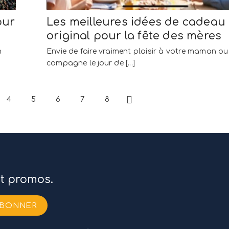
our
Les meilleures idées de cadeau
original pour la fête des mères
n
Envie de faire vraiment plaisir à votre maman ou
compagne le jour de [...]
4
5
6
7
8
Suivant
et promos.
ABONNER