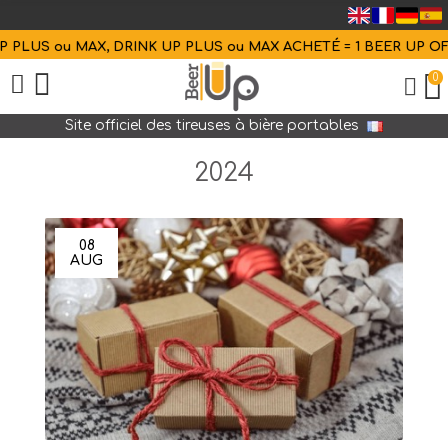
US ou MAX, DRINK UP PLUS ou MAX ACHETÉ = 1 BEER UP OFFERT
0
Site officiel des tireuses à bière portables
2024
08
AUG