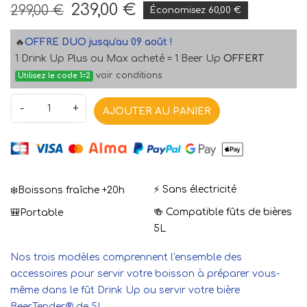
239,00 €
299,00 €
Économisez 60,00 €
🔥
OFFRE DUO jusqu'au 09 août !
1 Drink Up Plus ou Max acheté = 1 Beer Up
OFFERT
voir conditions
Utilisez le code 1=2
-
+
AJOUTER AU PANIER
❄️
⚡ Sans électricité
Boissons fraîche +20h
🍻 Compatible fûts de bières
🎒Portable
5L
Nos trois modèles comprennent l'ensemble des
accessoires pour servir votre boisson à préparer vous-
même dans le fût Drink Up ou servir votre bière
BeerTender® de 5L.