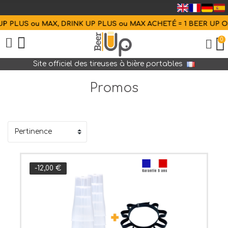
P PLUS ou MAX, DRINK UP PLUS ou MAX ACHETÉ = 1 BEER UP OF
0
Site officiel des tireuses à bière portables
Promos
-12,00 €