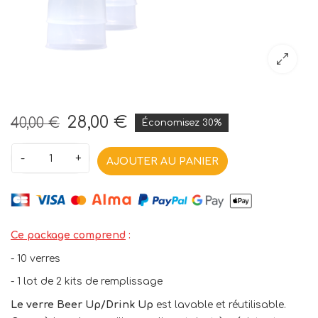
28,00 €
40,00 €
Économisez 30%
-
+
AJOUTER AU PANIER
Ce package comprend
:
- 10 verres
- 1 lot de 2 kits de remplissage
Le verre Beer Up/Drink Up
est lavable et réutilisable.