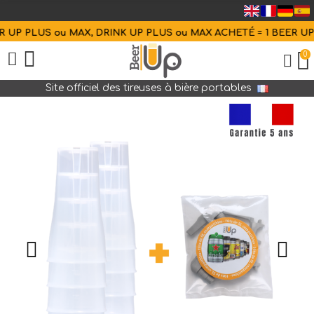
UP PLUS ou MAX, DRINK UP PLUS ou MAX ACHETÉ = 1 BEER UP 
0
Site officiel des tireuses à bière portables