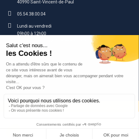
40990 Saint-Vincent-de-Paul
05.54.38.00.04
Lundi au vendredi
09h00 à 12h00
14h00 à 17h00 (sauf vendredi : 16h)
contact@beerup.fr
VOTRE COMPTE
SERVICES CLIENTS
NOS PRODUITS
Copyright © 2025, New Drink System. Tous droits réservés