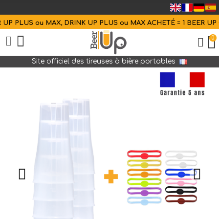
UP PLUS ou MAX, DRINK UP PLUS ou MAX ACHETÉ = 1 BEER UP O
0
Site officiel des tireuses à bière portables