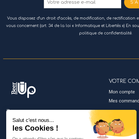
S’
Vous disposez d’un droit d’accès, de modification, de rectification
vous concernent (art. 34 de la loi « Informatique et Libertés ») En so
politique de confidentialité.
VOTRE CO
Mon compte
Mes comman
NEW DRINK SYSTEM
1122 Av. du 19 Mars 1962,
40990 Saint-Vincent-de-Paul
05.54.38.00.04