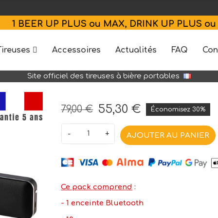
EER UP PLUS ou MAX, DRINK UP PLUS ou MAX 
Tireuses
Accessoires
Actualités
FAQ
Con
Site officiel des tireuses à bière portables
55,30 €
79,00 €
Économisez 30%
-
+
AJOUTER AU PANIER
Ce pack comprend
:
- 1 enceinte Bluetooth