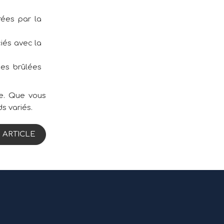
rées par la
iés avec la
mes brûlées
le. Que vous
ds variés.
 ARTICLE