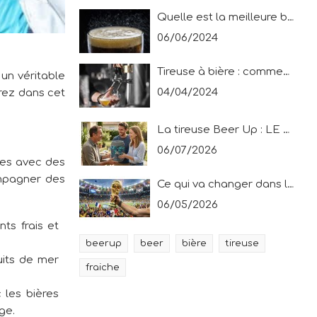
Quelle est la meilleure bière ? Le top 10 des français en 2024 !
06/06/2024
Tireuse à bière : comment servir une bière pression ?
 un véritable
04/04/2024
rez dans cet
La tireuse Beer Up : LE cadeau idéal pour une fête des pères très spéciale !
06/07/2026
ées avec des
ompagner des
Ce qui va changer dans le tournoi mondial !
06/05/2026
ts frais et
beerup
beer
bière
tireuse
ruits de mer
fraiche
 les bières
ge.