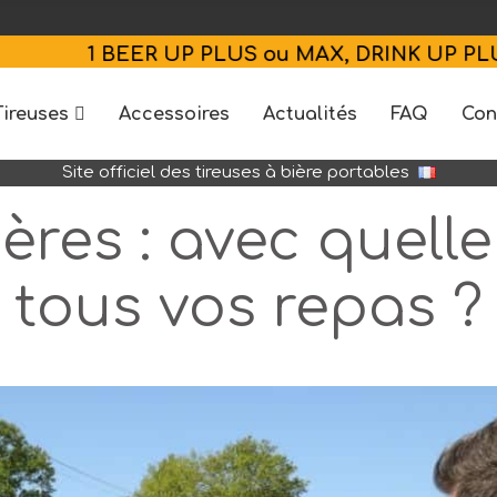
ER UP PLUS ou MAX, DRINK UP PLUS ou MAX A
Tireuses
Accessoires
Actualités
FAQ
Con
Site officiel des tireuses à bière portables
ères : avec quelle
tous vos repas ?