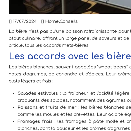
17/07/2024
Home
,
Conseils
La bière
n'est pas qu’une boisson rafraîchissante pour 
atout culinaire, offrant un large panel de saveurs et 
article, tous les accords mets-bières !
Les accords avec les bièr
Les bières blanches, souvent appelées "wheat beers" ou
notes d'agrumes, de coriandre et d'épices. Leur arô
plats légers et frais :
Salades estivales
: la fraîcheur et l'acidité légè
croquants des salades, notamment des agrumes ou
Poissons et fruits de mer
: les bières blanches se
comme les moules et les crevettes. Leur acidité équi
Fromages frais
: les fromages à pâte molle et cré
blanches, dont la douceur et les arômes d'agrumes 