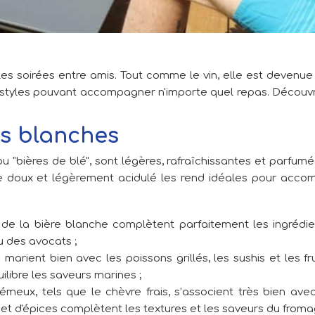
les soirées entre amis. Tout comme le vin, elle est devenue
de styles pouvant accompagner n'importe quel repas. Découv
es blanches
 "bières de blé", sont légères, rafraîchissantes et parfum
me doux et légèrement acidulé les rend idéales pour acc
re de la bière blanche complètent parfaitement les ingrédien
 des avocats ;
 marient bien avec les poissons grillés, les sushis et les f
libre les saveurs marines ;
meux, tels que le chèvre frais, s’associent très bien avec
et d'épices complètent les textures et les saveurs du froma