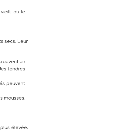
eilli ou le
ts secs. Leur
trouvent un
des tendres
tés peuvent
es mousses,
 plus élevée.