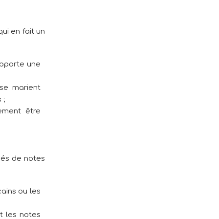
ui en fait un
apporte une
 se marient
 ;
ement être
nés de notes
cains ou les
t les notes