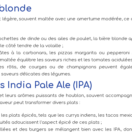
 blonde
est légère, souvent maltée avec une amertume modérée, ce q
brochettes de dinde ou des ailes de poulet, la bière blonde 
 côté tendre de la volaille ;
âtes à la carbonara, les pizzas margarita ou pepperoni
maltée équilibre les saveurs riches et les tomates acidulées
es rôtis, de courges ou de champignons peuvent égal
 saveurs délicates des légumes.
 India Pale Ale (IPA)
et leurs arômes puissants de houblon, souvent accompag
saveur peut transformer divers plats :
les plats épicés, tels que les currys indiens, les tacos mexi
uités adoucissent l’aspect épicé de ces plats ;
illées et des burgers se mélangent bien avec les IPA, don