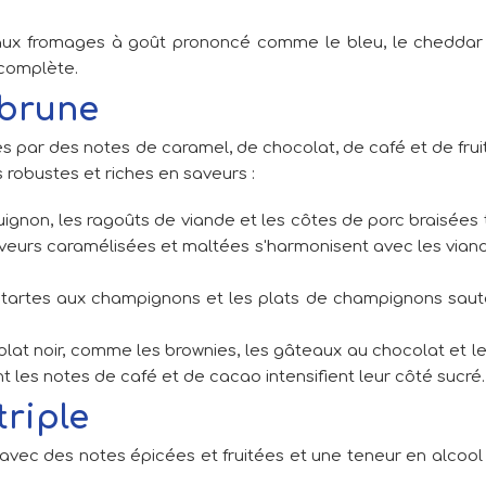
aux fromages à goût prononcé comme le bleu, le cheddar vi
 complète.
 brune
s par des notes de caramel, de chocolat, de café et de frui
s robustes et riches en saveurs :
ignon, les ragoûts de viande et les côtes de porc braisées 
aveurs caramélisées et maltées s'harmonisent avec les vian
es tartes aux champignons et les plats de champignons sau
olat noir, comme les brownies, les gâteaux au chocolat et l
 les notes de café et de cacao intensifient leur côté sucré.
triple
 avec des notes épicées et fruitées et une teneur en alcool