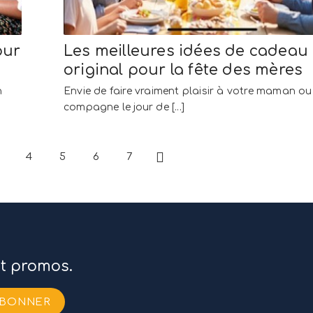
our
Les meilleures idées de cadeau
original pour la fête des mères
n
Envie de faire vraiment plaisir à votre maman ou
compagne le jour de [...]
4
5
6
7
Suivant
et promos.
ABONNER