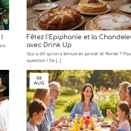
 !
Fêtez l’Epiphanie et la Chandele
avec Drink Up
int-
Qui a dit qu’on s’ennuie en janvier et février ? Pa
question ! De [...]
06
AUG