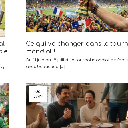
al
Ce qui va changer dans le tourn
ale
mondial !
Du 11 juin au 19 juillet, le tournoi mondial de foot 
avec beaucoup [...]
ère
06
JAN