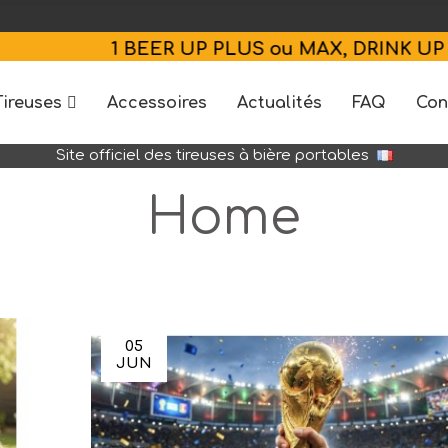
1 BEER UP PLUS ou MAX, DRINK UP PLUS ou M
Tireuses
Accessoires
Actualités
FAQ
Con
Site officiel des tireuses à bière portables
Home
05
JUN