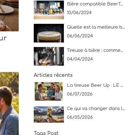
Bière compatible BeerTender® : découvrez les bières possibles pour les tireuses New Drink System !
10/06/2024
Quelle est la meilleure bière ? Le top 10 des français en 2024 !
06/06/2024
ur
Tireuse à bière : comment servir une bière pression ?
s
04/04/2024
Articles récents
La tireuse Beer Up : LE cadeau idéal pour une fête des pères très spéciale !
06/07/2026
Ce qui va changer dans le tournoi mondial !
06/05/2026
Tags Post