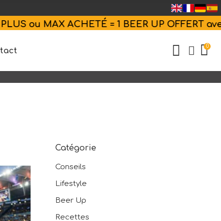
AX ACHETÉ = 1 BEER UP OFFERT avec
CODE
1=2
0
tact
Catégorie
Conseils
Lifestyle
Beer Up
Recettes